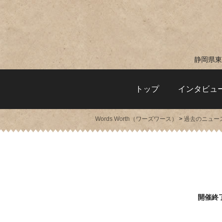
静岡県東
トップ
インタビュ
Words Worth（ワーズワース）
>
過去のニュー
開催終