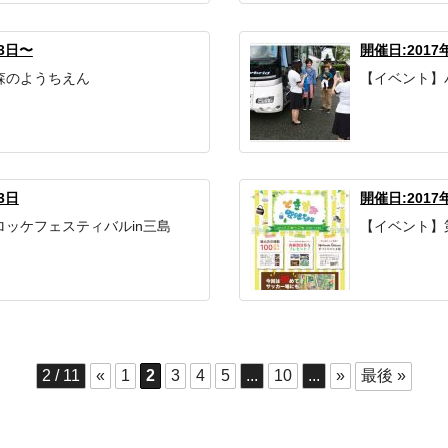
23日〜
開催日:2017
森のようちえん
【イベント】
3日
開催日:2017
ッケフェスティバルin三島
【イベント】
2 / 11
«
1
2
3
4
5
...
10
...
»
最後 »